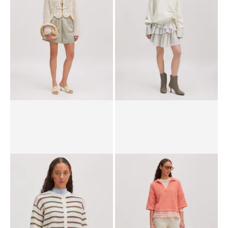
PVPR*
79,90 €
69,90 €
PVPR*
59,90 €
47,90 €
Cárdigan 'Jean'
Jersey 'Chelsea'
PVPR*
69,90 €
39,90 €
PVPR*
79,90 €
59,90 €