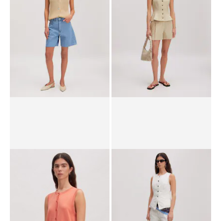
PVPR*
49,90 €
39,90 €
PVPR*
59,90 €
52,90 €
Chaleco 'Nadja'
Chaleco 'Vada'
PVPR*
59,90 €
44,90 €
PVPR*
69,90 €
59,90 €