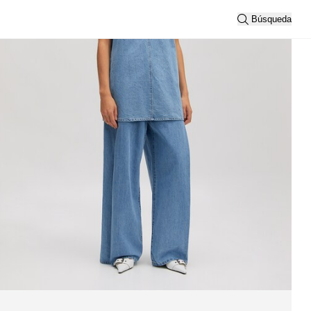
Búsqueda
Cardigans
Ordenar
Lo más nuevo
Vista
2
3
Filtro