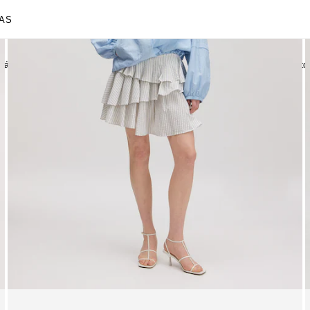
AS
más vendidos
Vestidos
Blusas
Camisas | Tops
Faldas
Ropa de punto
Mostrar todo