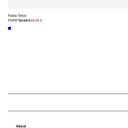
Falda 'Silva'
PVPR*
69,90 €
49,90 €
About