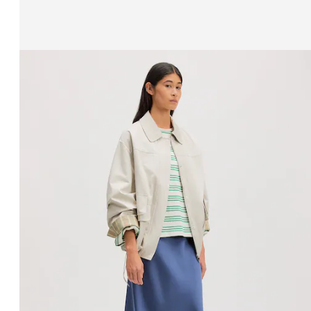
Mostrando imagen 1 de 4
Blusa 'Drago'
69,90 €