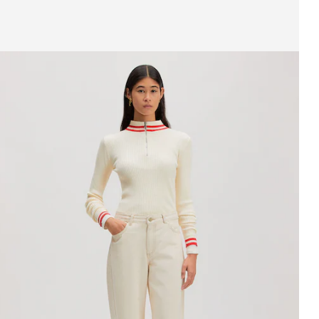
Mostrando imagen 1 de 3
estido 'Xristina'
9,90 €