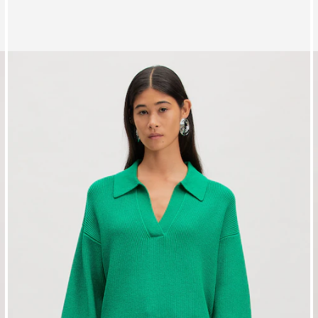
Mostrando imagen 1 de 4
Chaqueta de entretiempo 'Maddox'
V
PVPR*
119,00 €
105,00 €
6