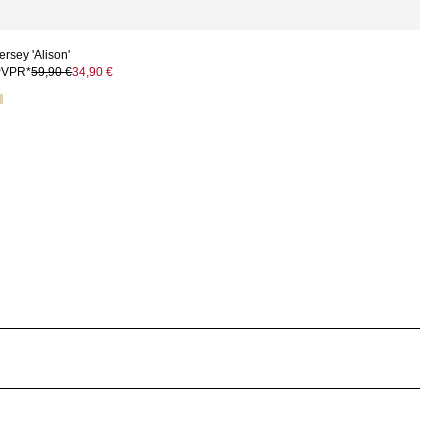
ersey 'Alison'
PVPR*
59,90 €
34,90 €