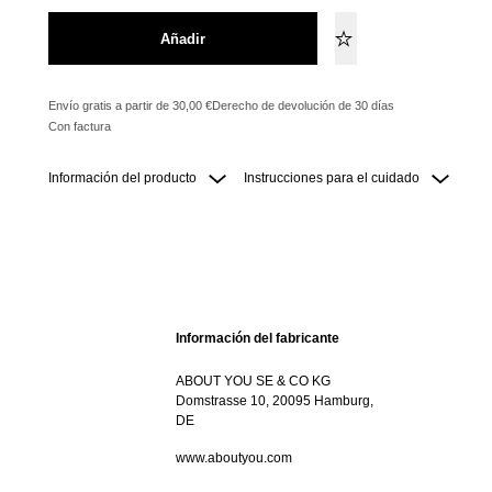
Añadir
Envío gratis a partir de 30,00 €
Derecho de devolución de 30 días
Con factura
Información del producto
Instrucciones para el cuidado
Información del fabricante
ABOUT YOU SE & CO KG
Domstrasse 10, 20095 Hamburg,
DE
www.aboutyou.com