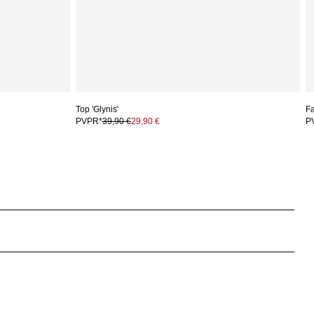
Top 'Glynis'
Fa
PVPR*
39,90 €
29,90 €
P