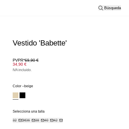
Búsqueda
Vestido 'Babette'
PVPR*
69,90 €
34,90 €
IVA incluido.
Color –
beige
Selecciona una talla
32
34
36
38
40
42