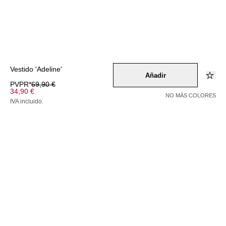
Vestido 'Adeline'
Añadir
PVPR*
69,90 €
34,90 €
NO MÁS COLORES
IVA incluido.
Color –
mischfarben
/
rot