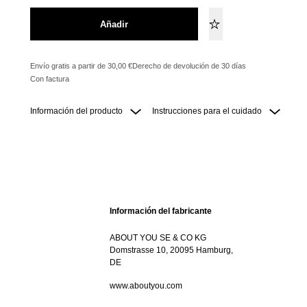
Añadir
Envío gratis a partir de 30,00 €
Derecho de devolución de 30 días
Con factura
Información del producto
Instrucciones para el cuidado
Información del fabricante
ABOUT YOU SE & CO KG
Domstrasse 10, 20095 Hamburg,
DE
www.aboutyou.com