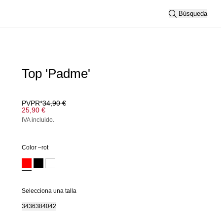
Búsqueda
Top 'Padme'
PVPR*
34,90 €
25,90 €
IVA incluido.
Color –
rot
Selecciona una talla
34
36
38
40
42