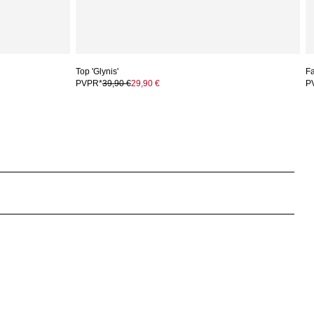
Top 'Glynis'
Fa
PVPR*
39,90 €
29,90 €
P