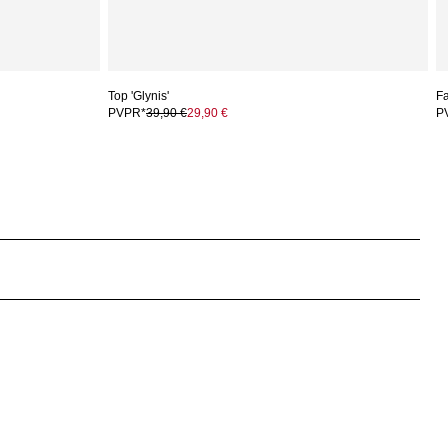
Top 'Glynis'
Fa
PVPR*
39,90 €
29,90 €
P