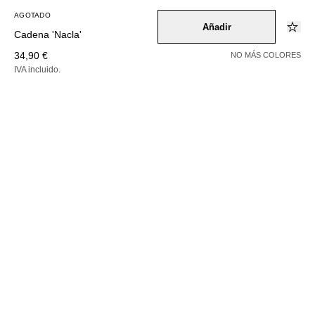
AGOTADO
Añadir
Cadena 'Nacla'
34,90 €
NO MÁS COLORES
IVA incluido.
AGOTADO
Color –
gold
Selecciona una talla
1