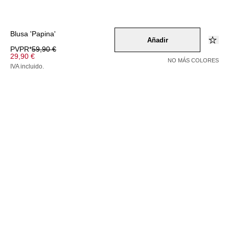
Blusa 'Papina'
Añadir
PVPR*
59,90 €
29,90 €
NO MÁS COLORES
IVA incluido.
Color –
hellgelb
Selecciona una talla